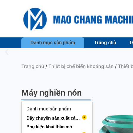
Danh mục sản phẩm
Trang chủ
D
Trang chủ
/
Thiết bị chế biến khoáng sản
/
Thiết 
Máy nghiền nón
Danh mục sản phẩm
Dây chuyền sản xuất cát
sỏi
Máy làm cát (nghiền phản
Phụ kiện khai thác mỏ