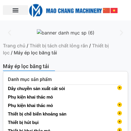
Trang chủ
/
Thiết bị tách chất lỏng rắn
/
Thiết bị
lọc
/ Máy ép lọc băng tải
Máy ép lọc băng tải
Danh mục sản phẩm
Dây chuyền sản xuất cát sỏi
Máy làm cát (nghiền phản kích)
Phụ kiện khai thác mỏ
Máy nghiền trục đứng
Phụ kiện khai thác mỏ
Máy rửa cát
Phụ kiện băng tải
Thiết bị chế biến khoáng sản
Máy rửa cát dạng bánh xe
Băng tải
Trạm nghiền di động
Phụ kiện giàn khoan
Thiết bị băng tải
Thiết bị hút bụi
Máy rửa cát xoắn ốc
Trạm nghiền di động bánh xích
Con lăn
Băng tải cào
Phụ kiện khai thác
Thiết bị cấp liệu
Máy hút bụi dạng túi
Thiết bị khai thác mỏ