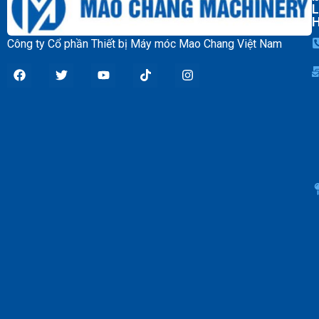
Sàng xoắn ốc
L
Công ty Cổ phần Thiết bị Máy móc Mao Chang Việt Nam