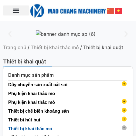
Trang chủ
/
Thiết bị khai thác mỏ
/ Thiết bị khai quật
Thiết bị khai quật
Danh mục sản phẩm
Dây chuyền sản xuất cát sỏi
Máy làm cát (nghiền phản kích)
Phụ kiện khai thác mỏ
Máy nghiền trục đứng
Phụ kiện khai thác mỏ
Máy rửa cát
Phụ kiện băng tải
Thiết bị chế biến khoáng sản
Máy rửa cát dạng bánh xe
Băng tải
Trạm nghiền di động
Phụ kiện giàn khoan
Thiết bị băng tải
Thiết bị hút bụi
Máy rửa cát xoắn ốc
Trạm nghiền di động bánh xích
Con lăn
Băng tải cào
Phụ kiện khai thác
Thiết bị cấp liệu
Máy hút bụi dạng túi
Thiết bị khai thác mỏ
Máy thu hồi cát min
Máy giảm tốc
Các phụ kiện khai thác khác
Băng tải đai
Băng tải cào