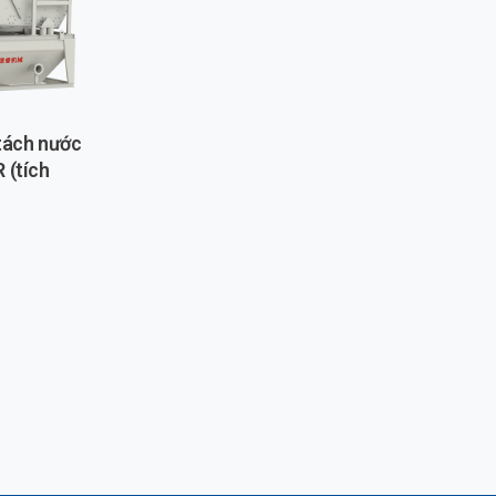
 tách nước
 (tích