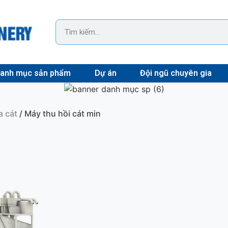
anh mục sản phẩm
Dự án
Đội ngũ chuyên gia
a cát
/ Máy thu hồi cát min