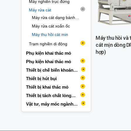
kích)
Máy nghiền trục đứng
Máy rửa cát
Máy rửa cát dạng bánh
xe
Máy rửa cát xoắn ốc
Máy thu hồi cát min
Máy thu hồi và
Trạm nghiền di động
cát mịn dòng DR
hợp)
Trạm nghiền di động bánh
Phụ kiện khai thác mỏ
xích
Phụ kiện khai thác mỏ
Phụ kiện băng tải
Thiết bị chế biến khoáng
sản
Băng tải
Phụ kiện giàn khoan
Thiết bị băng tải
Thiết bị hút bụi
Con lăn
Băng tải cào
Phụ kiện khai thác
Thiết bị cấp liệu
Máy hút bụi dạng túi
Thiết bị khai thác mỏ
Máy giảm tốc
Các phụ kiện khai thác
Băng tải đai
Băng tải cào
Phụ kiện máy nghiền
Thiết bị nghiền mịn
Máy hút bụi dạng ướt
Giàn khoan khai thác mỏ
Thiết bị tách chất lỏng
khác
rắn
động cơ
Phụ kiện máy nghiền hàm
Băng tải di động
Băng tải dây đai
Máy ép con lăn
Phụ kiện máy nghiền bi
Thiết bị nghiền vỡ
Máy hút bụi tĩnh điện
Phụ kiện khai thác
Thiết bị cô đặc
Vật tư, máy móc ngành
nhôm
Lò xo
Bi thép chịu mài mòn
Băng tải trục vít
Băng tải di động
Máy nghiền bán tự động
Máy cắt đá cổng vật liệu
Máy cô đặc
Phụ kiện máy nghiền hồi
Thiết bị phân loại
Thiết bị bốc xếp hàng
Thiết bị khử nước
Loại axit hydroxamic
chuyển
Lưới sàng
Máy ly hợp
Máy bơm bùn
Băng tải trục vít
Máy nghiền bi
Máy cắt đá cổng vật liệu
Máy phân loại
Máy làm đặc
Máy tách nước bùn
Phụ kiến máy nghiền nón
Thiết bị sàng
Thiết bị hỗ trợ
Thiết bị lọc
Loại xử lí nước
Stato/rotor
Tấm lót
Ống chống mài mòn
Máy bơm bùn
Máy nghiền bột
Máy nghiền búa
Máy phân loại trước
Sàng cao tần
Trạm trộn chất kết tủa
Máy ép lọc băng tải
Phụ kiện máy nghiền phản
Thiết bị sấy khô
Thiết bị khai quật