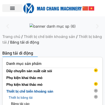
Trang chủ
/
Thiết bị chế biến khoáng sản
/
Thiết bị băng
tải
/ Băng tải di động
Băng tải di động
Danh mục sản phẩm
Dây chuyền sản xuất cát sỏi
Máy làm cát (nghiền phản kích)
Phụ kiện khai thác mỏ
Máy nghiền trục đứng
Phụ kiện khai thác mỏ
Máy rửa cát
Phụ kiện băng tải
Thiết bị chế biến khoáng sản
Máy rửa cát dạng bánh xe
Băng tải
Trạm nghiền di động
Phụ kiện giàn khoan
Thiết bị băng tải
Máy rửa cát xoắn ốc
Trạm nghiền di động bánh xích
Con lăn
Băng tải cào
Phụ kiện khai thác