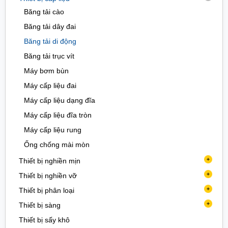
Máy thu hồi cát min
Máy giảm tốc
Các phụ kiện khai thác khác
Băng tải đai
Băng tải cào
Phụ kiện máy nghiền
động cơ
Phụ kiện máy nghiền hàm
Băng tải di động
Băng tải dây đai
Phụ kiện máy nghiền bi
Lò xo
Bi thép chịu mài mòn
Băng tải trục vít
Băng tải di động
Phụ kiện máy nghiền hồi chuyển
Lưới sàng
Máy ly hợp
Máy bơm bùn
Băng tải trục vít
Phụ kiến máy nghiền nón
Stato/rotor
Tấm lót
Ống chống mài mòn
Máy bơm bùn
Phụ kiện máy nghiền phản kích
Vòng bi
Máy cấp liệu đai
Phụ kiện máy tuyển nổi
Xy lanh
Máy cấp liệu dạng đĩa
Máy cấp liệu đĩa tròn
Máy cấp liệu rung
Ống chống mài mòn
Thiết bị nghiền mịn
Máy ép con lăn
Thiết bị nghiền vỡ
Máy nghiền bán tự động
Máy cắt đá cổng vật liệu
Thiết bị phân loại
Máy nghiền bi
Máy cắt đá cổng vật liệu
Máy phân loại
Thiết bị sàng
Máy nghiền bột
Máy nghiền búa
Máy phân loại trước
Sàng cao tần
Thiết bị sấy khô