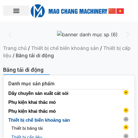
Trang chủ
/
Thiết bị chế biến khoáng sản
/
Thiết bị cấp
liệu
/ Băng tải di động
Băng tải di động
Danh mục sản phẩm
Dây chuyền sản xuất cát sỏi
Máy làm cát (nghiền phản kích)
Phụ kiện khai thác mỏ
Máy nghiền trục đứng
Phụ kiện khai thác mỏ
Máy rửa cát
Phụ kiện băng tải
Thiết bị chế biến khoáng sản
Máy rửa cát dạng bánh xe
Băng tải
Trạm nghiền di động
Phụ kiện giàn khoan
Thiết bị băng tải
Máy rửa cát xoắn ốc
Trạm nghiền di động bánh xích
Con lăn
Băng tải cào
Phụ kiện khai thác
Thiết bị cấp liệu