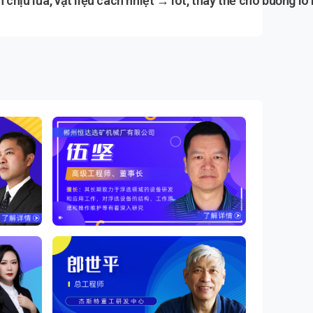
 chịu lửa, vật liệu cách nhiệt → lót, thay thế cho buồng lò 