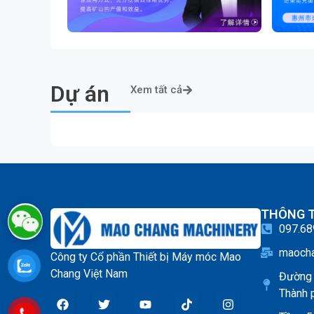
Dự án
Xem tất cả
THÔNG T
097.68
maoch
Công ty Cổ phần Thiết bị Máy móc Mao
Chang Việt Nam
Đường 
Thành 