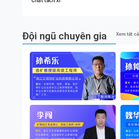
Chất tách xỉ
Đội ngũ chuyên gia
Xem tất cả