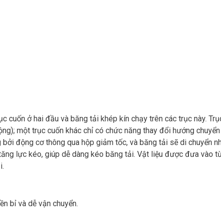
c cuốn ở hai đầu và băng tải khép kín chạy trên các trục này. T
động); một trục cuốn khác chỉ có chức năng thay đổi hướng chuyể
ởi động cơ thông qua hộp giảm tốc, và băng tải sẽ di chuyển nhờ
ng lực kéo, giúp dễ dàng kéo băng tải. Vật liệu được đưa vào từ 
i.
bền bỉ và dễ vận chuyển.