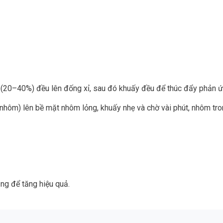
h xỉ (20–40%) đều lên đống xỉ, sau đó khuấy đều để thúc đẩy phản 
hôm) lên bề mặt nhôm lỏng, khuấy nhẹ và chờ vài phút, nhôm trong 
ụng để tăng hiệu quả.