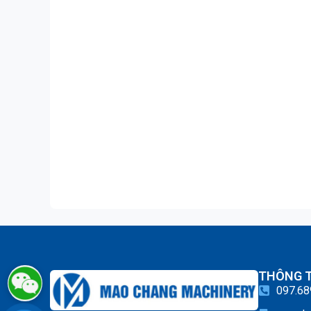
THÔNG T
097.68