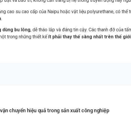
lắp đặt và bảo trì, không cần trang bị hệ thống truyền động hay ngu
g cao su cao cấp của Naipu hoặc vật liệu polyurethane, có thể tù
m
.
 dùng bu lông
, dễ tháo lắp và đáng tin cậy. Các thanh đỡ của 
 một trong những thiết kế
ít phải thay thế sàng nhất trên thế giới
p vận chuyển hiệu quả trong sản xuất công nghiệp