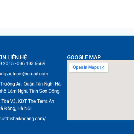
IN LIÊN HỆ
GOOGLE MAP
9.2015 -096.193.6669
angvietnam@gmail.com
Trường An, Quận Tân Nghi Hà,
phố Lâm Nghi, Tỉnh Sơn Đông
, Tòa V3, KĐT The Terra An
à Đông, Hà Nội
thietbikhaikhoang.com/