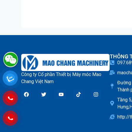
THÔNG T
097.68
maoch
Công ty Cổ phần Thiết bị Máy móc Mao
Chang Việt Nam
Đường 
Thành 
Tầng 5
Hưng,H
http://