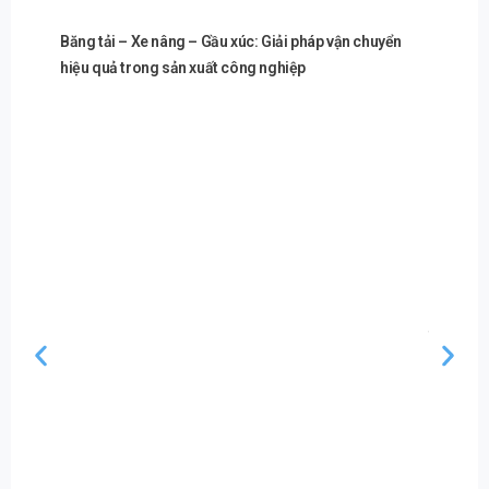
Băng tải – Xe nâng – Gầu xúc: Giải pháp vận chuyển
hiệu quả trong sản xuất công nghiệp
Máy ép n
thành th