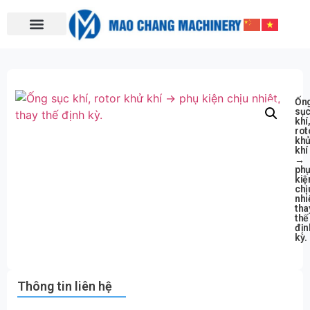
Ốn
sụ
khí
rot
kh
khí
→
ph
kiệ
chị
nhi
tha
thế
địn
kỳ.
Thông tin liên hệ