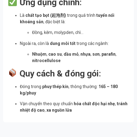
Ứng dụng chính
:
Là
chất tạo bọt (起泡剂)
trong quá trình
tuyển nổi
khoáng sản
, đặc biệt là:
Đồng, kẽm, molypden, chì…
Ngoài ra, còn là
dung môi tốt
trong các ngành:
Nhuộm
,
cao su
,
dầu mỏ
,
nhựa
,
sơn
,
parafin
,
nitrocellulose
Quy cách & đóng gói
:
Đóng trong
phuy thép kín
, thông thường:
165 – 180
kg/phuy
Vận chuyển theo quy chuẩn
hóa chất độc hại nhẹ
,
tránh
nhiệt độ cao
,
xa nguồn lửa