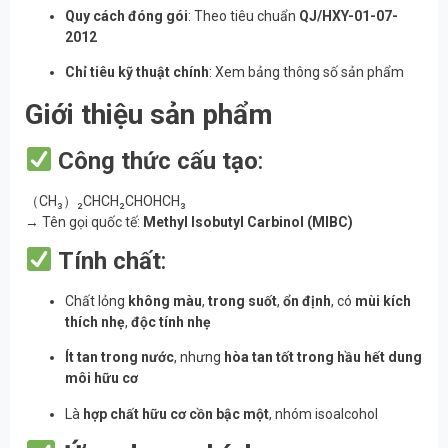
Quy cách đóng gói
: Theo tiêu chuẩn
QJ/HXY-01-07-
2012
Chỉ tiêu kỹ thuật chính
: Xem bảng thông số sản phẩm
Giới thiệu sản phẩm
Công thức cấu tạo
:
（CH₃）₂CHCH₂CHOHCH₃
→ Tên gọi quốc tế:
Methyl Isobutyl Carbinol (MIBC)
Tính chất
:
Chất lỏng
không màu
,
trong suốt
,
ổn định
, có
mùi kích
thích nhẹ
,
độc tính nhẹ
Ít tan trong nước
, nhưng
hòa tan tốt trong hầu hết dung
môi hữu cơ
Là
hợp chất hữu cơ cồn bậc một
, nhóm isoalcohol