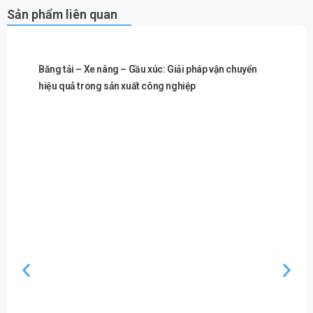
Sản phẩm liên quan
Băng tải – Xe nâng – Gầu xúc: Giải pháp vận chuyển
hiệu quả trong sản xuất công nghiệp
Máy ép n
thành th