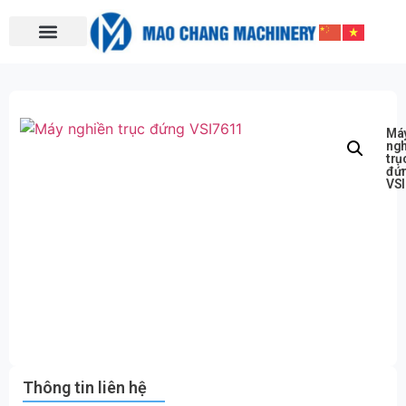
Má
ngh
trụ
đứ
VSI
Thông tin liên hệ