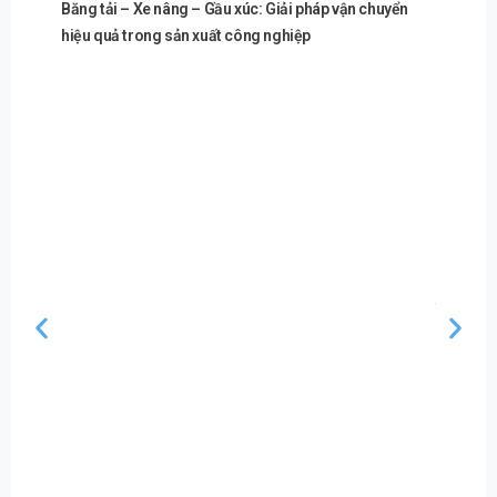
Băng tải – Xe nâng – Gầu xúc: Giải pháp vận chuyển
hiệu quả trong sản xuất công nghiệp
Máy ép n
thành th