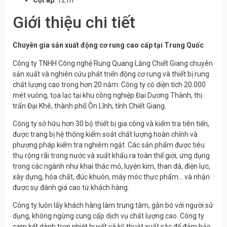
Giới thiệu chi tiết
Chuyên gia sản xuất động cơ rung cao cấp tại Trung Quốc
Công ty TNHH Công nghệ Rung Quang Lăng Chiết Giang chuyên
sản xuất và nghiên cứu phát triển động cơ rung và thiết bị rung
chất lượng cao trong hơn 20 năm. Công ty có diện tích 20.000
mét vuông, tọa lạc tại khu công nghiệp Đại Dương Thành, thị
trấn Đại Khê, thành phố Ôn Lĩnh, tỉnh Chiết Giang.
Công ty sở hữu hơn 30 bộ thiết bị gia công và kiểm tra tiên tiến,
được trang bị hệ thống kiểm soát chất lượng hoàn chỉnh và
phương pháp kiểm tra nghiêm ngặt. Các sản phẩm được tiêu
thụ rộng rãi trong nước và xuất khẩu ra toàn thế giới, ứng dụng
trong các ngành như khai thác mỏ, luyện kim, than đá, điện lực,
xây dựng, hóa chất, đúc khuôn, máy móc thực phẩm… và nhận
được sự đánh giá cao từ khách hàng.
Công ty luôn lấy khách hàng làm trung tâm, gắn bó với người sử
dụng, không ngừng cung cấp dịch vụ chất lượng cao. Công ty
cam kết dành trọn nhiệt huyết và kỹ thuật xuất sắc để đảm bảo