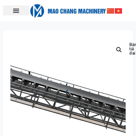
Bă
tải
đai