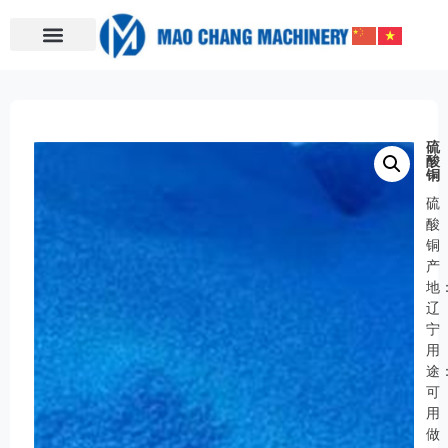
硫
酸
铜
硫
酸
铜
产
地
辽
宁
用
途
可
用
做