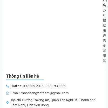
袋
亦
可
根
据
用
户
需
要
采
用
其
Thông tin liên hệ
Hotline: 097.689.2015 -096.193.6669
Email: maochangvietnam@gmail.com
Địa chỉ: Đường Trường An, Quận Tân Nghi Hà, Thành phố
Lâm Nghi, Tỉnh Sơn Đông