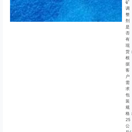
矿
调
整
剂
是
否
有
现
货
根
据
客
户
需
求
包
装
规
格
25
公
斤/