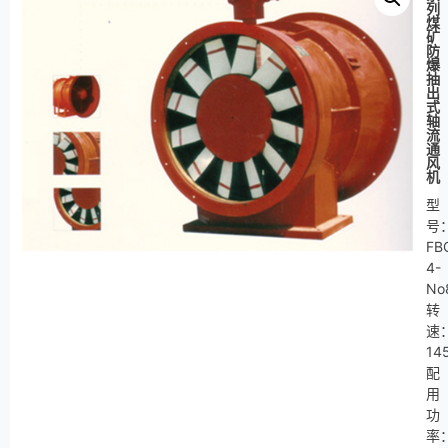
列
煤
矿
防
爆
抽
出
式
轴
流
通
风
机
型
号
FB
4-
No
转
速
14
配
用
功
率