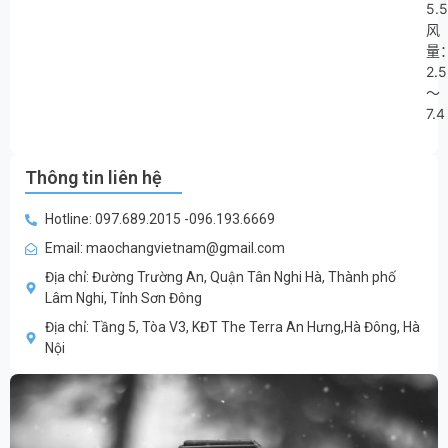
5.5
风
量
2.5
～
7.4
Thông tin liên hệ
Hotline: 097.689.2015 -096.193.6669
Email: maochangvietnam@gmail.com
Địa chỉ: Đường Trường An, Quận Tân Nghi Hà, Thành phố
Lâm Nghi, Tỉnh Sơn Đông
Địa chỉ: Tầng 5, Tòa V3, KĐT The Terra An Hưng,Hà Đông, Hà
Nội