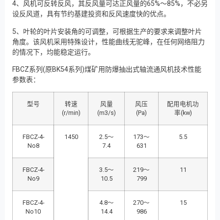
4、风机可反转反风，其反风量可达正风量的65%～85%，不必另
设反风道，具有节约基建投资和反风速度快的优点。
5、叶轮的叶片安装角的可调整，可根据生产的要求来调整叶片
角度。该风机采用特殊设计，性能曲线无驼峰，在任何网络阻力
的情况下，均能稳定运行。
FBCZ系列(原BK54系列)煤矿用防爆抽出式轴流通风机技术性能
参数表：
型号
转速
风量
风压
配用电机功
(r/min)
(m3/s)
(Pa)
率(kw)
FBCZ-4-
1450
2.5～
173～
5.5
No8
7.4
631
FBCZ-4-
3.5～
219～
11
No9
10.5
799
FBCZ-4-
4.8～
270～
15
No10
14.4
986