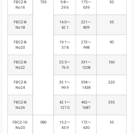
FBCZ-8-
730
9.8～
175～
30
No16
29.6
639
FBCZ-8-
14.0～
221～
55
No18
42.1
809
FBCZ-8-
19.1～
273～
90
No20
57.8
998
FBCZ-8-
25.5～
331～
160
No22
76.9
1208
FBCZ-8-
33.1～
394～
220
No24
99.9
1438
FBCZ-8-
42.1～
462～
355
No26
127.0
1687
FBCZ-10-
580
15.2～
172～
55
No20
45.9
630