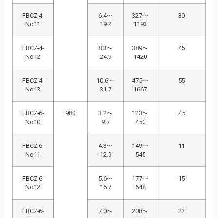
FBCZ-4-
6.4～
327～
30
No11
19.2
1193
FBCZ-4-
8.3～
389～
45
No12
24.9
1420
FBCZ-4-
10.6～
475～
55
No13
31.7
1667
FBCZ-6-
980
3.2～
123～
7.5
No10
9.7
450
FBCZ-6-
4.3～
149～
11
No11
12.9
545
FBCZ-6-
5.6～
177～
15
No12
16.7
648
FBCZ-6-
7.0～
208～
22