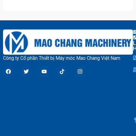
湿式球磨机 
T
L
Công ty Cổ phần Thiết bị Máy móc Mao Chang Việt Nam