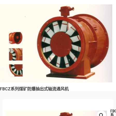
FBCZ系列煤矿防爆抽出式轴流通风机
FB
系