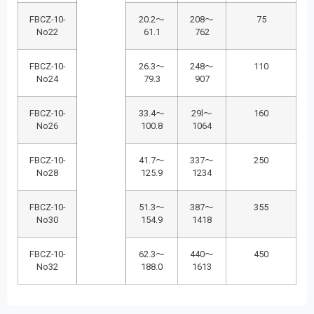
FBCZ-10-
20.2～
208～
75
No22
61.1
762
FBCZ-10-
26.3～
248～
110
No24
79.3
907
FBCZ-10-
33.4～
29l～
160
No26
100.8
1064
FBCZ-10-
41.7～
337～
250
No28
125.9
1234
FBCZ-10-
51.3～
387～
355
No30
154.9
1418
FBCZ-10-
62.3～
440～
450
No32
188.0
1613