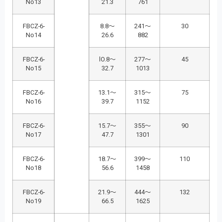
No13
21.3
761
FBCZ-6-
8.8～
241～
30
No14
26.6
882
FBCZ-6-
lO.8～
277～
45
No15
32.7
1013
FBCZ-6-
13.1～
315～
75
No16
39.7
1152
FBCZ-6-
15.7～
355～
90
No17
47.7
1301
FBCZ-6-
18.7～
399～
110
No18
56.6
1458
FBCZ-6-
21.9～
444～
132
No19
66.5
1625