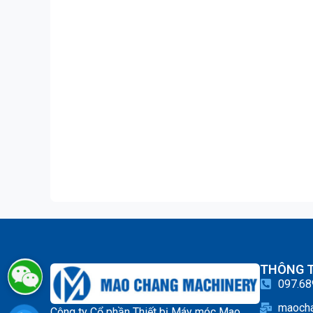
THÔNG T
097.68
maoch
Công ty Cổ phần Thiết bị Máy móc Mao