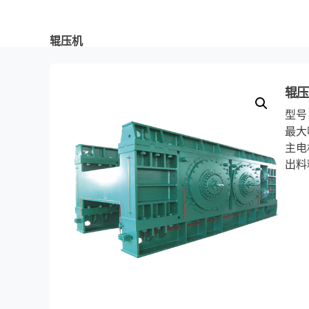
辊压机
辊
型号：
最大
主电
出料