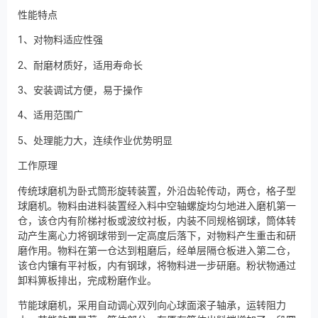
性能特点
1、对物料适应性强
2、耐磨材质好，适用寿命长
3、安装调试方便，易于操作
4、适用范围广
5、处理能力大，连续作业优势明显
工作原理
传统球磨机为卧式筒形旋转装置，外沿齿轮传动，两仓，格子型
球磨机。物料由进料装置经入料中空轴螺旋均匀地进入磨机第一
仓，该仓内有阶梯衬板或波纹衬板，内装不同规格钢球，筒体转
动产生离心力将钢球带到一定高度后落下，对物料产生重击和研
磨作用。物料在第一仓达到粗磨后，经单层隔仓板进入第二仓，
该仓内镶有平衬板，内有钢球，将物料进一步研磨。粉状物通过
卸料箅板排出，完成粉磨作业。
节能球磨机，采用自动调心双列向心球面滚子轴承，运转阻力