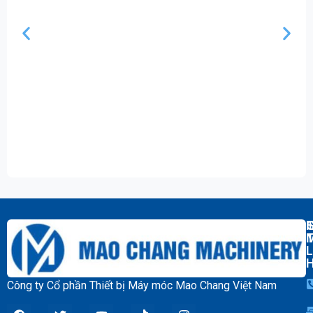
湿式球磨机 
T
L
Công ty Cổ phần Thiết bị Máy móc Mao Chang Việt Nam