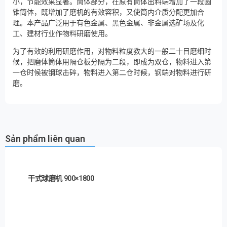
小，节能效果显著。筒体部分，在原有筒体出料端增加了一段圆
锥筒体，既增加了磨机的有效容积，又使筒内介质分配更加合
理。本产品广泛用于有色金属、黑色金属、非金属选矿场及化
工、建材行业作物料研磨使用。
为了有效的利用研磨作用，对物料粒度教大的一般二十目磨细时
候，把磨体筒体用隔仓板分隔为二段，即成为双仓，物料进入第
一仓时候被钢球击碎，物料进入第二仓时候，钢端对物料进行研
磨。
Sản phẩm liên quan
干式球磨机 900×1800