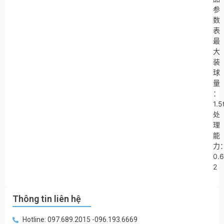
参
数
表
最
大
装
球
量
：
1.5
处
理
能
力
0.
2
Thông tin liên hệ
Hotline: 097.689.2015 -096.193.6669