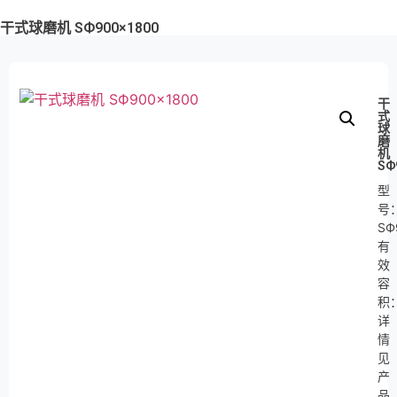
干式球磨机 SФ900×1800
干
式
球
磨
机
SФ
型
号
SФ
有
效
容
积
详
情
见
产
品