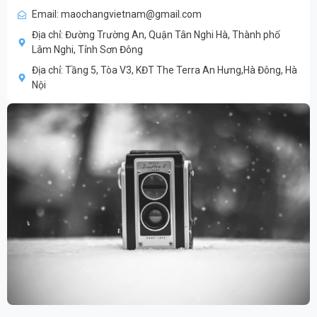
Email: maochangvietnam@gmail.com
Địa chỉ: Đường Trường An, Quận Tân Nghi Hà, Thành phố
Lâm Nghi, Tỉnh Sơn Đông
Địa chỉ: Tầng 5, Tòa V3, KĐT The Terra An Hưng,Hà Đông, Hà
Nội