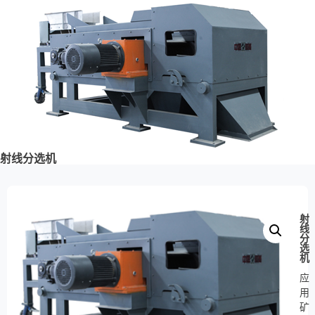
射线分选机
射
线
分
选
机
应
用
矿