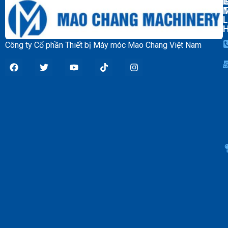
T
L
Công ty Cổ phần Thiết bị Máy móc Mao Chang Việt Nam