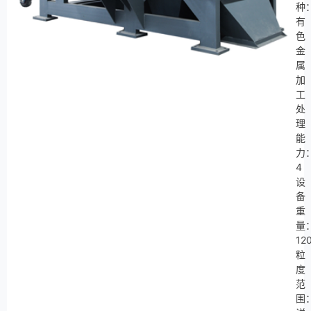
种
有
色
金
属
加
工
处
理
能
力
4
设
备
重
量
12
粒
度
范
围