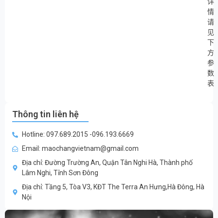
详
情
请
见
下
方
参
数
表
Thông tin liên hệ
Hotline: 097.689.2015 -096.193.6669
Email: maochangvietnam@gmail.com
Địa chỉ: Đường Trường An, Quận Tân Nghi Hà, Thành phố
Lâm Nghi, Tỉnh Sơn Đông
Địa chỉ: Tầng 5, Tòa V3, KĐT The Terra An Hưng,Hà Đông, Hà
Nội